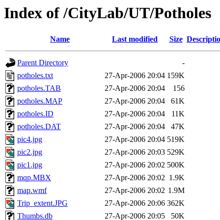
Index of /CityLab/UT/Potholes
Name
Last modified
Size
Descripti
Parent Directory
-
potholes.txt
27-Apr-2006 20:04
159K
potholes.TAB
27-Apr-2006 20:04
156
potholes.MAP
27-Apr-2006 20:04
61K
potholes.ID
27-Apr-2006 20:04
11K
potholes.DAT
27-Apr-2006 20:04
47K
pic4.jpg
27-Apr-2006 20:04
519K
pic2.jpg
27-Apr-2006 20:03
529K
pic1.jpg
27-Apr-2006 20:02
500K
mqp.MBX
27-Apr-2006 20:02
1.9K
map.wmf
27-Apr-2006 20:02
1.9M
Trip_extent.JPG
27-Apr-2006 20:06
362K
Thumbs.db
27-Apr-2006 20:05
50K